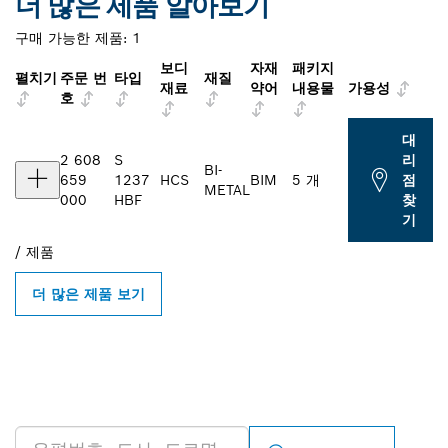
더 많은 제품 알아보기
구매 가능한 제품:
1
보디
자재
패키지
펼치기
주문 번
타입
재질
재료
약어
내용물
가용성
호
대
2 608
S
리
BI-
659
1237
HCS
BIM
5 개
점
METAL
000
HBF
찾
기
/
제품
더 많은 제품 보기
인근의 BOSCH
PROFESSIONAL 매장 검색