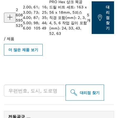
PRO Hex 샹크 목공
2.00;
61;
16;
드릴 비트 세트: 163 x
대
2
3.00;
73;
25;
56 x 18mm, 5피스
리
608
5
4.00;
87;
35;
직경 포함(mm): 2, 3,
점
595
개
5.00;
98;
44;
4, 5, 6 작업 길이 포함
찾
525
6.00
105
49
(mm): 24, 33, 43,
기
52, 63
/
제품
더 많은 제품 보기
인근의 BOSCH
PROFESSIONAL 매장 검색
대리점 찾기
전동공구