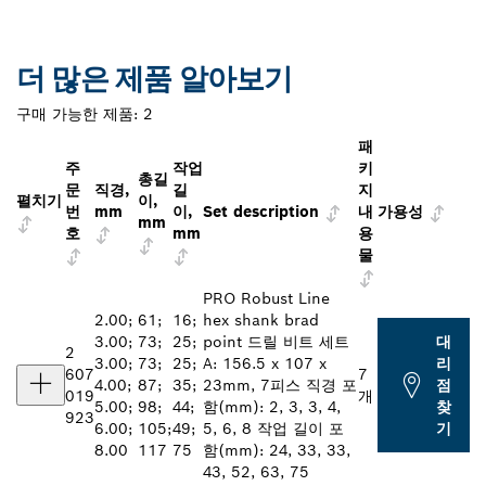
더 많은 제품 알아보기
구매 가능한 제품:
2
패
주
작업
키
총길
문
직경,
길
지
펼치기
이,
번
mm
이,
Set description
내
가용성
mm
호
mm
용
물
PRO Robust Line
2.00;
61;
16;
hex shank brad
3.00;
73;
25;
point 드릴 비트 세트
대
2
3.00;
73;
25;
A: 156.5 x 107 x
리
607
7
4.00;
87;
35;
23mm, 7피스 직경 포
점
019
개
5.00;
98;
44;
함(mm): 2, 3, 3, 4,
찾
923
6.00;
105;
49;
5, 6, 8 작업 길이 포
기
8.00
117
75
함(mm): 24, 33, 33,
43, 52, 63, 75