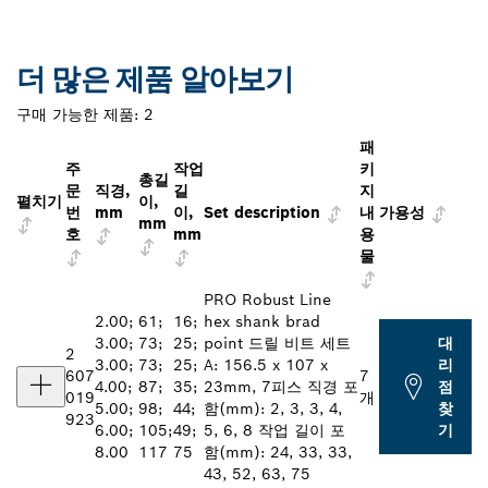
더 많은 제품 알아보기
구매 가능한 제품:
2
패
주
작업
키
총길
문
직경,
길
지
펼치기
이,
번
mm
이,
Set description
내
가용성
mm
호
mm
용
물
PRO Robust Line
2.00;
61;
16;
hex shank brad
3.00;
73;
25;
point 드릴 비트 세트
대
2
3.00;
73;
25;
A: 156.5 x 107 x
리
607
7
4.00;
87;
35;
23mm, 7피스 직경 포
점
019
개
5.00;
98;
44;
함(mm): 2, 3, 3, 4,
찾
923
6.00;
105;
49;
5, 6, 8 작업 길이 포
기
8.00
117
75
함(mm): 24, 33, 33,
43, 52, 63, 75