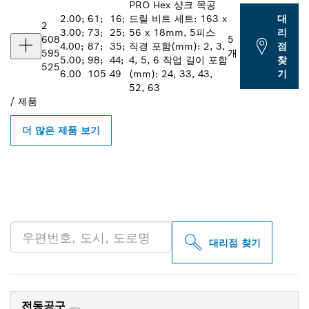
PRO Hex 샹크 목공
2.00;
61;
16;
드릴 비트 세트: 163 x
대
2
3.00;
73;
25;
56 x 18mm, 5피스
리
608
5
4.00;
87;
35;
직경 포함(mm): 2, 3,
점
595
개
5.00;
98;
44;
4, 5, 6 작업 길이 포함
찾
525
6.00
105
49
(mm): 24, 33, 43,
기
52, 63
/
제품
더 많은 제품 보기
인근의 BOSCH
PROFESSIONAL 매장 검색
대리점 찾기
전동공구