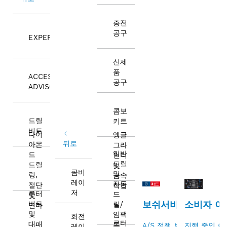
충전
공구
EXPERT
신제
품
ACCESSORY
공구
ADVISOR
콤보
드릴
키트
비트
다이
앵글
뒤로
아몬
그라
일반
드
인더
드릴
드릴
및
콤비
및
링,
금속
레이
진동
절단
작업
저
루터
드
및
소비자 
보쉬서비스
비트
릴/
연마
및
임팩
회전
로터
대패
트
진행 중인 
A/S 정책 보기
레이