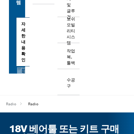
템
및
글루
건
보쉬
자
모빌
세
리티
한
시스
내
템
용
작업
확
복,
인
툴백
수공
구
Radio
Radio
18V 베어툴 또는 키트 구매