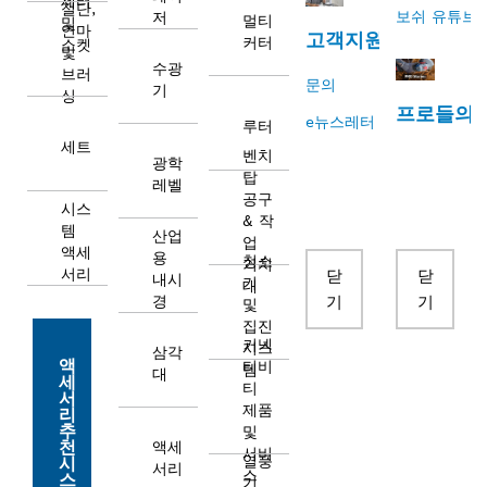
세터
절단,
보쉬 유튜브
저
멀티
및
연마
고객지원
커터
소켓
및
수광
브러
문의
기
싱
프로들의
e뉴스레터 신청하기
루터
세트
벤치
광학
탑
레벨
공구
시스
& 작
템
산업
업
액세
용
청소
거치
서리
닫
닫
내시
기
대
경
기
기
및
집진
커넥
시스
삼각
액
티비
템
대
세
티
서
제품
리
추
및
천
액세
서비
열풍
시
서리
스
스
기