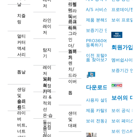
리해
날
드릴
저
프로데이/현
A/S 서비스 센터
머
드라
치즐
및
이버
보쉬 프로딜(P
제품 분해도
라인
콘크
링
파괴
레이
리트
해머
보증기간 연장하기 정보
저
그라
멀티
인
PRO360에서 제품 새로
커터
등록하기
더/
회원가입
액세
탐지
임팩
홈파
서리
이전 포털에서 등록한 제
기
트
기
품 찾아보기
멤버쉽사이트
렌
레이
치/
보증기간 연
톱날
저
드라
열화
거리
이버
상
측정
다운로드
샌딩
카메
기
톱
및
라 &
보쉬의 다
사용자 설명서
스크
폴리
적외
류드
싱
선
제품 카탈로그
보쉬 공식 커
라이
샌더
온·습
버
및
보쉬 전동공공구 전용앱
보쉬 페이스
도
포인
비트,
대패
측정
트
너트
보쉬 인스타
기
레이