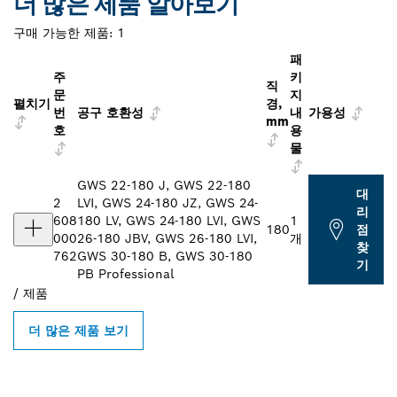
더 많은 제품 알아보기
구매 가능한 제품:
1
패
주
키
직
문
지
펼치기
경,
번
공구 호환성
내
가용성
mm
호
용
물
GWS 22-180 J, GWS 22-180
대
2
LVI, GWS 24-180 JZ, GWS 24-
리
608
180 LV, GWS 24-180 LVI, GWS
1
180
점
000
26-180 JBV, GWS 26-180 LVI,
개
찾
762
GWS 30-180 B, GWS 30-180
기
PB Professional
/
제품
더 많은 제품 보기