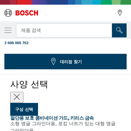
선택한 변형
절단용 보호 콤비네이션 가드, 키레스 금속
뒤로
제품 검색
180mm
2 608 000 762
...
절단용 보호 콤비네이션 가드, 키리스 금속
뒤로
대리점 찾기
사양 선택
구성 선택
절단용 보호 콤비네이션 가드, 키리스 금속
소형 앵글 그라인더용, 로킹 너트가 있는 대형 앵글
그라인더용