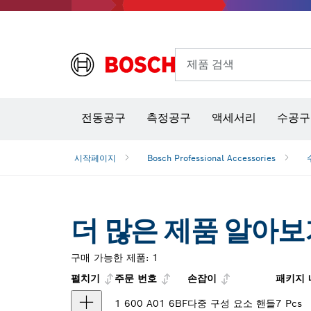
제품 검색
열화상 카메라 & 적외선 온·습도 측정기
전동공구
측정공구
액세서리
수공구
시작페이지
Bosch Professional Accessories
더 많은 제품 알아보
구매 가능한 제품:
1
펼치기
주문 번호
손잡이
패키지 
1 600 A01 6BF
다중 구성 요소 핸들
7 Pcs