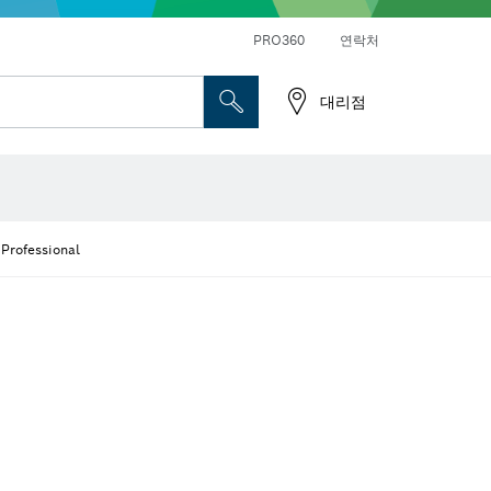
앵글 그라인더 및 금속 작업
일반 드릴 및 진동드릴/임팩트 드릴 드라이버
PRO360
연락처
대리점
ofessional