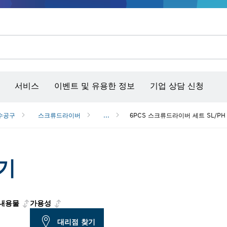
콘크리트 그라인더/홈파기
벤치탑 공구 & 작업 거치대
커넥티비티 제품 및 서비스
서비스
이벤트 및 유용한 정보
기업 상담 신청
수공구
스크류드라이버
...
6PCS 스크류드라이버 세트 SL/PH Pr
기
내용물
가용성
대리점 찾기