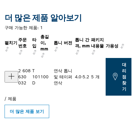
더 많은 제품 알아보기
구매 가능한 제품:
1
총길
주문
타
톱니 간
패키지
펼치기
이,
톱니 버전
번호
입
격, mm
내용물
가용성
mm
대
2 608
T
연삭 톱니
리
630
101
100
및 테이퍼
4.0-5.2
5 개
점
032
D
연삭
찾
기
/
제품
더 많은 제품 보기
인근의 BOSCH