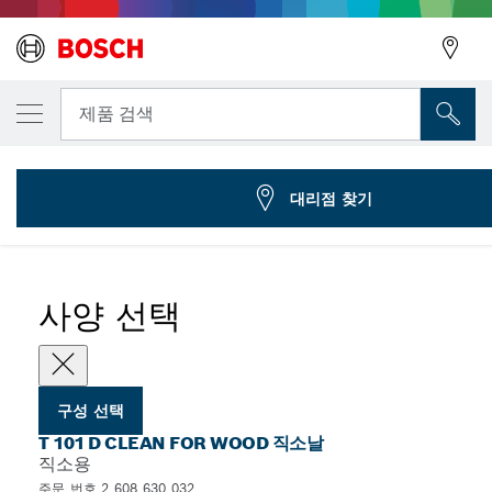
선택한 변형
직소날 T 101 D
뒤로
제품 검색
2 608 630 032
...
T 101 D Clean for Wood 직소날
뒤로
대리점 찾기
사양 선택
구성 선택
T 101 D CLEAN FOR WOOD 직소날
직소용
주문 번호 2 608 630 032