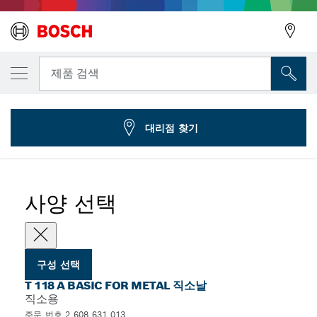
선택한 변형
직소날 T 118 A
뒤로
제품 검색
2 608 631 013
...
T 118 A Basic for Metal 직소날
뒤로
대리점 찾기
사양 선택
구성 선택
T 118 A BASIC FOR METAL 직소날
직소용
주문 번호 2 608 631 013