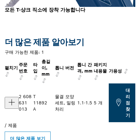
모든 T-샹크 직소에 장착 가능합니다
더 많은 제품 알아보기
구매 가능한 제품:
1
총길
주문
타
톱니 간
패키지
펼치기
이,
톱니 버전
번호
입
격, mm
내용물
가용성
mm
대
2 608
T
물결 모양
리
631
118
92
세트, 밀링
1.1-1.5
5 개
점
013
A
처리
찾
기
/
제품
더 많은 제품 보기