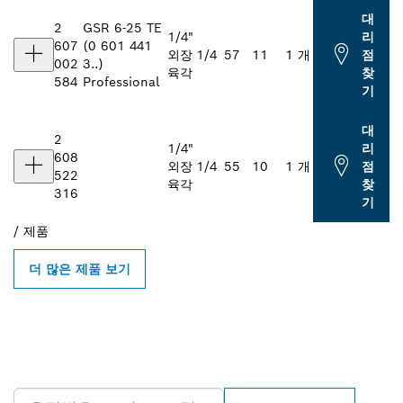
대
2
GSR 6-25 TE
1/4"
리
607
(0 601 441
외장
1/4
57
11
1 개
점
002
3..)
육각
찾
584
Professional
기
대
2
1/4"
리
608
외장
1/4
55
10
1 개
점
522
육각
찾
316
기
/
제품
더 많은 제품 보기
인근의 BOSCH
PROFESSIONAL 매장 검색