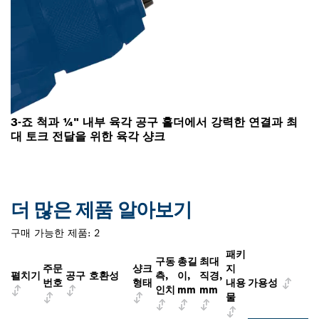
3-죠 척과 ¼" 내부 육각 공구 홀더에서 강력한 연결과 최
대 토크 전달을 위한 육각 샹크
더 많은 제품 알아보기
구매 가능한 제품:
2
패키
구동
총길
최대
주문
샹크
지
펼치기
공구 호환성
측,
이,
직경,
번호
형태
내용
가용성
인치
mm
mm
물