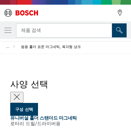
선택한 변형
유니버설 홀더 스탠더드 마그네틱
뒤로
제품 검색
...
범용 홀더 표준 마그네틱, 육각형 샹크
뒤로
사양 선택
구성 선택
유니버설 홀더 스탠더드 마그네틱
로터리 드릴/드라이버용