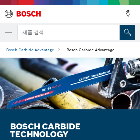
뒤로
제품 검색
Bosch Carbide Advantage
Bosch Carbide Advantage
뒤로
BOSCH CARBIDE
TECHNOLOGY