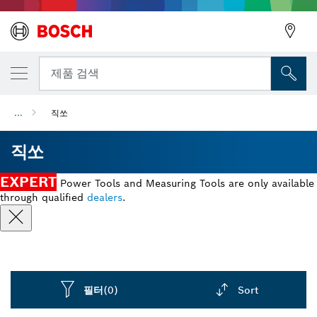
뒤로
제품 검색
...
직쏘
뒤로
직쏘
EXPERT
Power Tools and Measuring Tools are only available
through qualified
dealers
.
필터
(0)
Sort
Dropdown