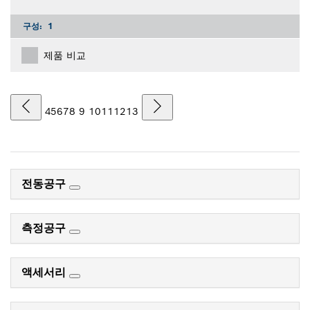
구성:
1
제품 비교
4
5
6
7
8
9
10
11
12
13
전동공구
측정공구
액세서리