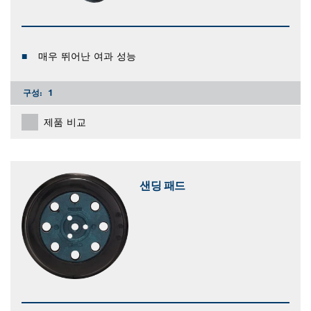
매우 뛰어난 여과 성능
구성:
1
제품 비교
샌딩 패드