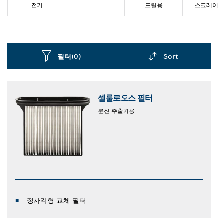
전기
드릴용
스크레이
필터
(0)
Sort
Dropdown
closed
셀룰로오스 필터
분진 추출기용
정사각형 교체 필터