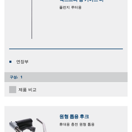
플런지 루터용
연장부
구성:
1
제품 비교
원형 톱용 후크
휴대용 충전 원형 톱용