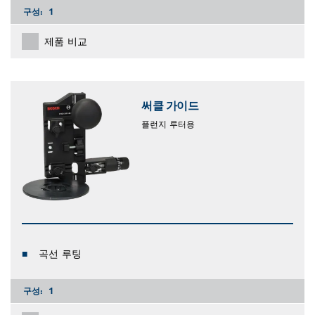
구성:
1
제품 비교
써클 가이드
플런지 루터용
곡선 루팅
구성:
1