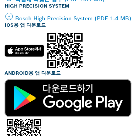
HIGH PRECISION SYSTEM
Bosch High Precision System (PDF 1.4 MB)
IOS용 앱 다운로드
ANDROID용 앱 다운로드