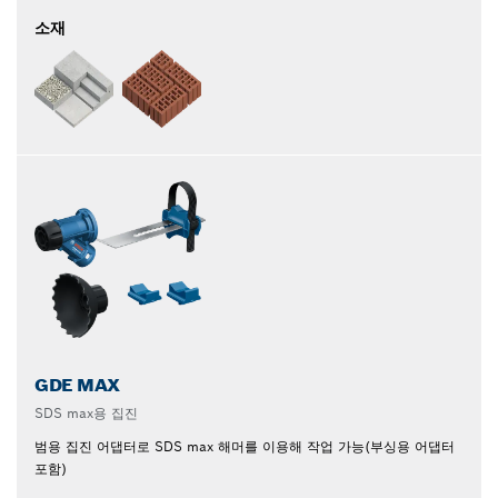
소재
GDE MAX
SDS max용 집진
범용 집진 어댑터로 SDS max 해머를 이용해 작업 가능(부싱용 어댑터
포함)