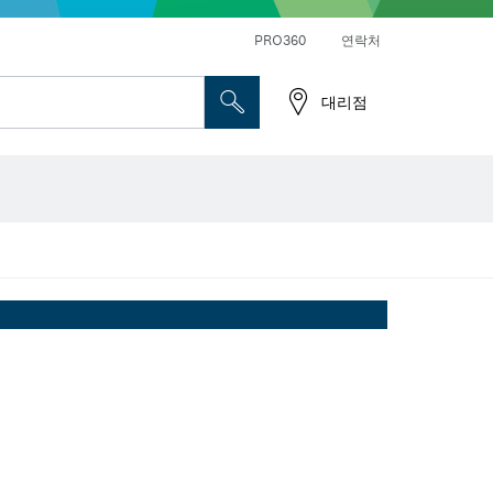
앵글 그라인더 및 금속 작업
일반 드릴 및 진동드릴/임팩트 드릴 드라이버
PRO360
연락처
대리점