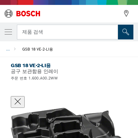
뒤로
제품 검색
...
GSB 18 VE-2-LI용
뒤로
GSB 18 VE-2-LI용
공구 보관함용 인레이
주문 번호 1.600.A00.2WW