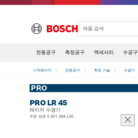
제품 검색
열화상 카메라 & 적외선 온·습도 측정기
전동공구
측정공구
액세서리
수공구
시작페이지
전동공구
측정 기술
수광기
PRO
PRO LR 45
레이저 수광기
주문 번호 0.601.069.L00