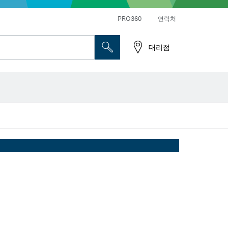
앵글 그라인더 및 금속 작업
일반 드릴 및 진동드릴/임팩트 드릴 드라이버
PRO360
연락처
대리점