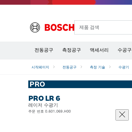
제품 검색
열화상 카메라 & 적외선 온·습도 측정기
전동공구
측정공구
액세서리
수공구
시작페이지
전동공구
측정 기술
수광기
PRO
PRO LR 6
레이저 수광기
주문 번호 0.601.069.H00