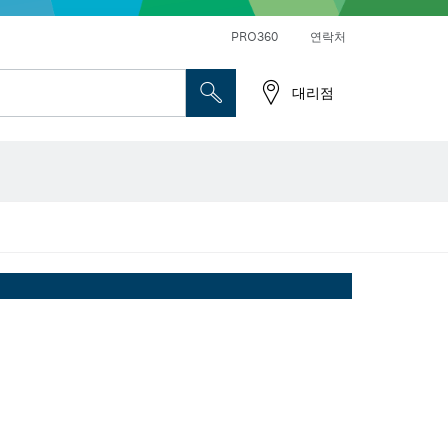
앵글 그라인더 및 금속 작업
일반 드릴 및 진동드릴/임팩트 드릴 드라이버
PRO360
연락처
대리점