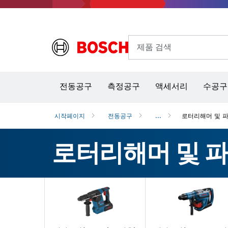
제품 검색
열화상 카메라 & 적외선 온·습도 측정기
전동공구
측정공구
액세서리
수공구
시작페이지
전동공구
...
로터리해머 및 
로터리해머 및 