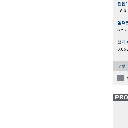
전압*
18.0 
임팩트
8.5 J
정격 
3,05
구성:
PR