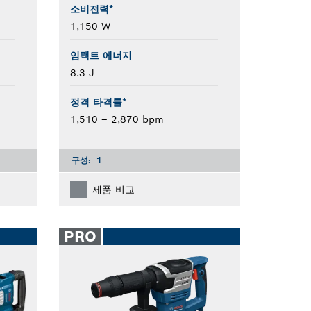
소비전력*
1,150 W
임팩트 에너지
8.3 J
정격 타격률*
1,510 – 2,870 bpm
구성:
1
제품 비교
PRO