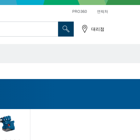
앵글 그라인더 및 금속 작업
일반 드릴 및 진동드릴/임팩트 드릴 드라이버
PRO360
연락처
대리점