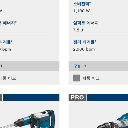
소비전력*
V
1,100 W
 에너지*
임팩트 에너지
7.5 J
타격률*
정격 타격률*
0 bpm
2,900 bpm
1
구성:
1
제품 비교
제품 비교
O
PRO