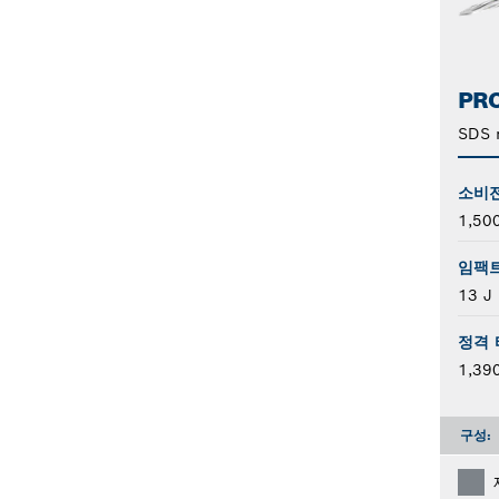
PRO
SDS
소비
1,50
임팩
13 J
정격 
1,39
구성: