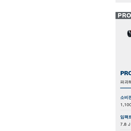
PR
PRO
파괴해
소비
1,10
임팩
7.8 J