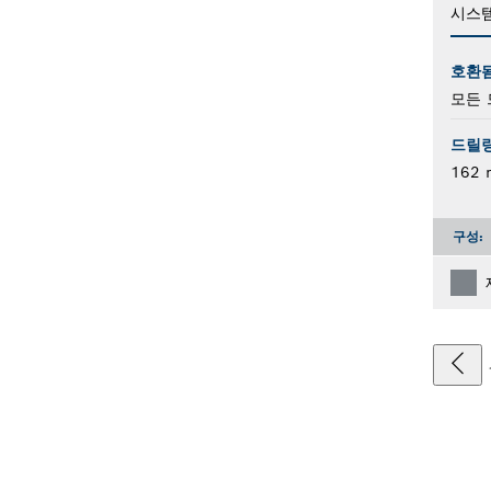
시스
호환
모든 
드릴링
162
구성: