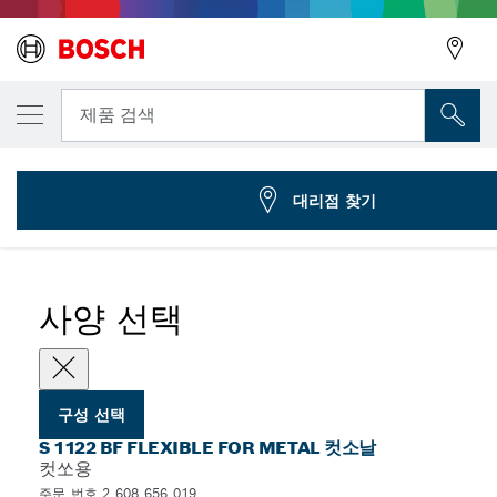
선택한 변형
컷소날 S 1122 BF
뒤로
제품 검색
2 608 656 019
...
S 1122 BF Flexible for Metal 레십날
뒤로
대리점 찾기
사양 선택
구성 선택
S 1122 BF FLEXIBLE FOR METAL 컷소날
컷쏘용
주문 번호 2 608 656 019