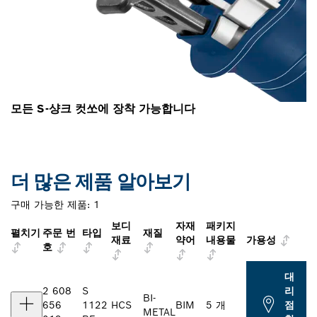
모든 S-샹크 컷쏘에 장착 가능합니다
더 많은 제품 알아보기
구매 가능한 제품:
1
보디
자재
패키지
펼치기
주문 번
타입
재질
재료
약어
내용물
가용성
호
대
2 608
S
리
BI-
656
1122
HCS
BIM
5 개
점
METAL