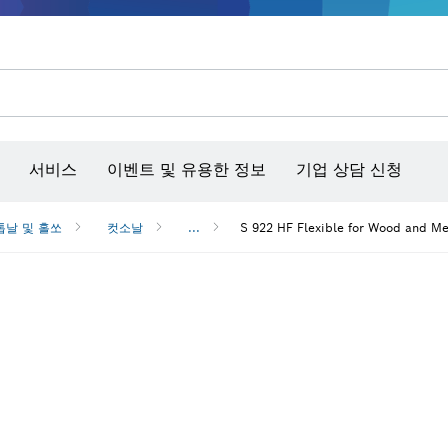
콘크리트 그라인더/홈파기
벤치탑 공구 & 작업 거치대
커넥티비티 제품 및 서비스
서비스
이벤트 및 유용한 정보
기업 상담 신청
톱날 및 홀쏘
컷소날
...
S 922 HF Flexible for Wood and 