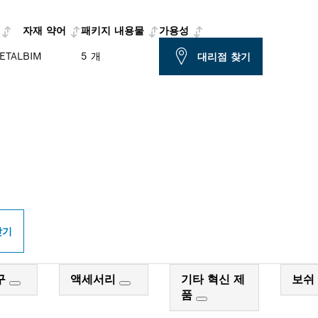
자재 약어
패키지 내용물
가용성
ETAL
BIM
5 개
대리점 찾기
PROFESSIONAL 매
찾기
구
액세서리
기타 혁신 제
보쉬
품