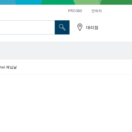
앵글 그라인더 및 금속 작업
일반 드릴 및 진동드릴/임팩트 드릴 드라이버
PRO360
연락처
대리점
Metal 레십날