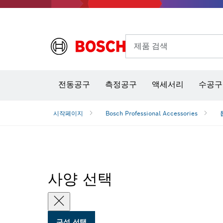
제품 검색
열화상 카메라 & 적외선 온·습도 측정기
전동공구
측정공구
액세서리
수공구
시작페이지
Bosch Professional Accessories
사양 선택
구성 선택