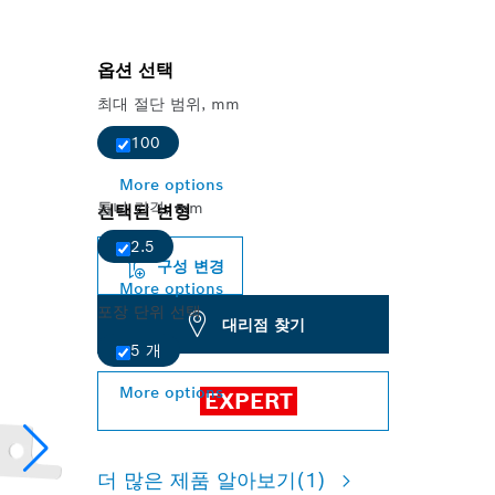
옵션 선택
최대 절단 범위, mm
100
More options
톱니 간격, mm
선택된 변형
2.5
구성 변경
More options
포장 단위 선택
대리점 찾기
5 개
More options
EXPERT
더 많은 제품 알아보기
(1)