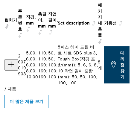
패
주
키
총길
작업
문
직경,
지
펼치기
이,
길이,
번
mm
Set description
내
가용성
mm
mm
호
용
물
8피스 해머 드릴 비
5.00;
110;
50;
트 세트 SDS plus-3,
대
2
6.00;
110;
50;
Tough Box(직경 포
리
607
8
6.00;
160;
100;
함(mm)): 5, 6, 6, 8,
점
019
개
8.00;
160;
100;
10 작업 길이 포함
찾
903
10.00
160
100
(mm): 50, 50, 100,
기
100, 100
/
제품
더 많은 제품 보기
인근의 BOSCH
PROFESSIONAL 매장 검색