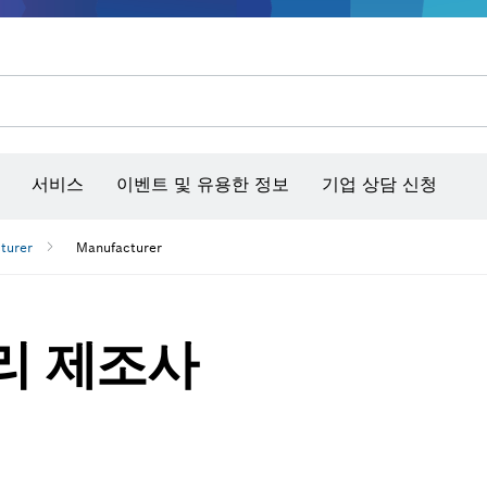
콘크리트 그라인더/홈파기
벤치탑 공구 & 작업 거치대
커넥티비티 제품 및 서비스
서비스
이벤트 및 유용한 정보
기업 상담 신청
turer
Manufacturer
서리 제조사