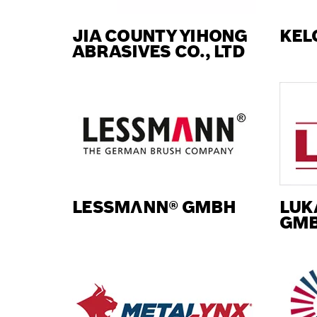
JIA COUNTY YIHONG
KEL
ABRASIVES CO., LTD
LESSMΛNN® GMBH
LUK
GMB