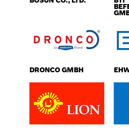
BOSUN CO., LTD.
BTI
BEF
GMB
DRONCO GMBH
EH