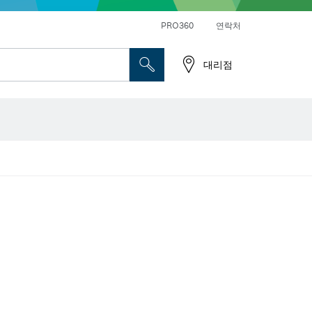
앵글 그라인더 및 금속 작업
일반 드릴 및 진동드릴/임팩트 드릴 드라이버
PRO360
연락처
대리점