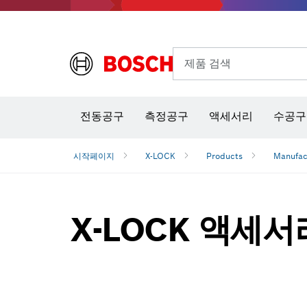
제품 검색
열화상 카메라 & 적외선 온·습도 측정기
전동공구
측정공구
액세서리
수공구
시작페이지
X-LOCK
Products
Manufac
X-LOCK 액세