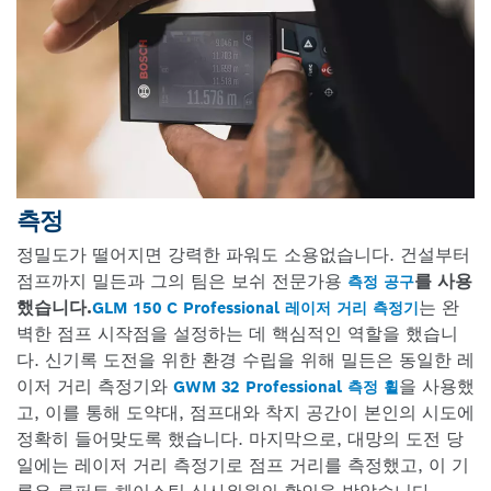
측정
정밀도가 떨어지면 강력한 파워도 소용없습니다. 건설부터
점프까지 밀든과 그의 팀은 보쉬 전문가용
를 사용
측정 공구
했습니다.
는 완
GLM 150 C Professional 레이저 거리 측정기
벽한 점프 시작점을 설정하는 데 핵심적인 역할을 했습니
다. 신기록 도전을 위한 환경 수립을 위해 밀든은 동일한 레
이저 거리 측정기와
을 사용했
GWM 32 Professional 측정 휠
고, 이를 통해 도약대, 점프대와 착지 공간이 본인의 시도에
정확히 들어맞도록 했습니다. 마지막으로, 대망의 도전 당
일에는 레이저 거리 측정기로 점프 거리를 측정했고, 이 기