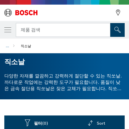
뒤로
제품 검색
...
직소날
뒤로
직소날
다양한 자재를 깔끔하고 강력하게 절단할 수 있는 직쏘날.
까다로운 작업에는 강력한 도구가 필요합니다. 품질이 낮
은 금속 절단용 직쏘날은 잦은 교체가 필요합니다. 직쏘날
을 목재용으로만 사용하는 경우에도 고성능만큼 수명이 긴
지 확인해야 합니다. 당사의 EXPERT 직쏘날에는 카바이드
톱니가 장착되어 있어 연마재에 대한 견고성과 저항성이
더욱 향상되었습니다. 이를 통해 더 깔끔하게, 더 오랫동안
절단할 수 있습니다. 당사의 직쏘날은 플라스틱, 금속, 목재
필터
(0)
Sort
및 라미네이트를 절단할 수 있습니다. 다양한 종류의 긴 직