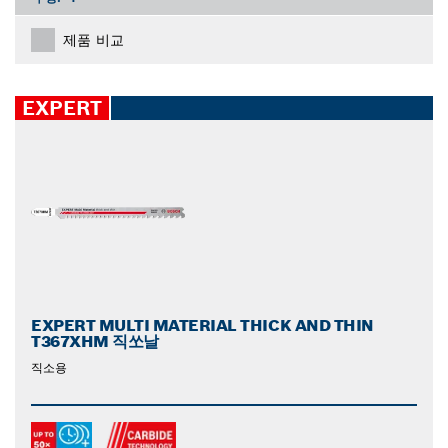
제품 비교
EXPERT
EXPERT MULTI MATERIAL THICK AND THIN
T367XHM 직쏘날
직소용