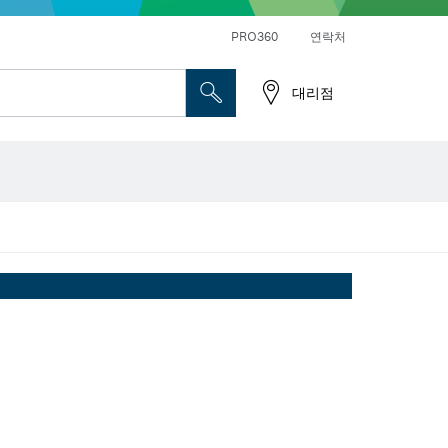
앵글 그라인더 및 금속 작업
일반 드릴 및 진동드릴/임팩트 드릴 드라이버
PRO360
연락처
대리점