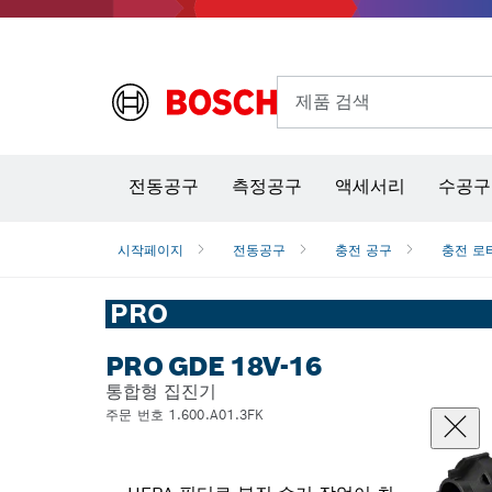
제품 검색
열화상 카메라 & 적외선 온·습도 측정기
전동공구
측정공구
액세서리
수공구
시작페이지
전동공구
충전 공구
충전 로
PRO
PRO GDE 18V-16
통합형 집진기
주문 번호 1.600.A01.3FK