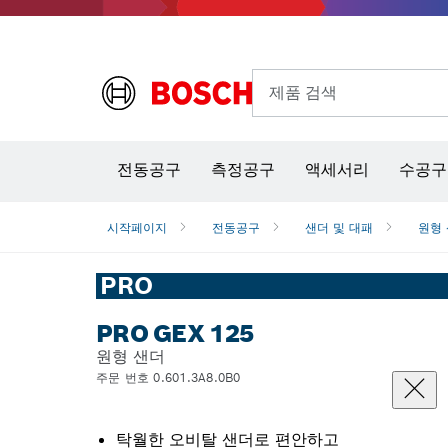
제품 검색
열화상 카메라 & 적외선 온·습도 측정기
전동공구
측정공구
액세서리
수공구
시작페이지
전동공구
샌더 및 대패
원형
PRO
PRO GEX 125
원형 샌더
주문 번호 0.601.3A8.0B0
탁월한 오비탈 샌더로 편안하고