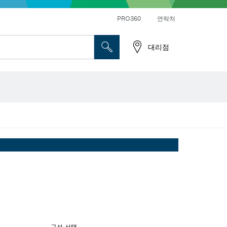
앵글 그라인더 및 금속 작업
일반 드릴 및 진동드릴/임팩트 드릴 드라이버
PRO360
연락처
대리점
구성 선택