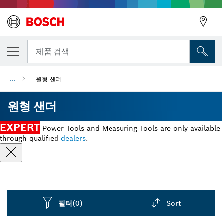
뒤로
제품 검색
...
원형 샌더
뒤로
원형 샌더
EXPERT
Power Tools and Measuring Tools are only available
through qualified
dealers
.
필터
(0)
Sort
Dropdown