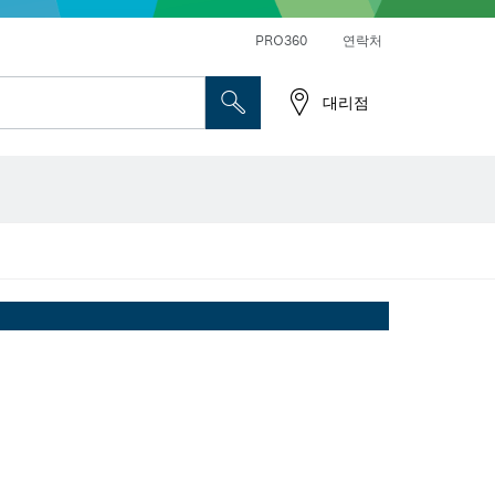
앵글 그라인더 및 금속 작업
일반 드릴 및 진동드릴/임팩트 드릴 드라이버
PRO360
연락처
대리점