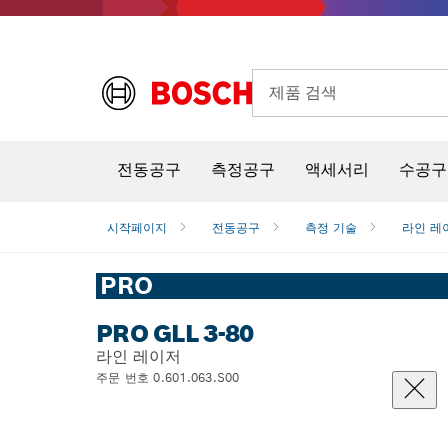
제품 검색
열화상 카메라 & 적외선 온·습도 측정기
전동공구
측정공구
액세서리
수공구
시작페이지
전동공구
측정 기술
라인 레
PRO
PRO GLL 3-80
라인 레이저
주문 번호 0.601.063.S00