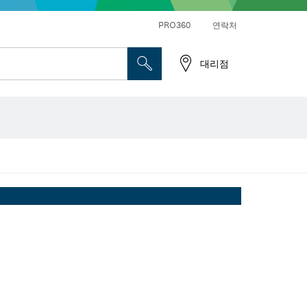
앵글 그라인더 및 금속 작업
일반 드릴 및 진동드릴/임팩트 드릴 드라이버
PRO360
연락처
대리점